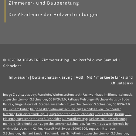
Zimmerer- und Bauberatung
Die Akademie der Holzverbindungen
© 2026 BAUBEAVER | Zimmerer-Blog und Portfolio von Samuel J.
Schneider
Impressum
|
Datenschutzerklärung
|
AGB
| Mit * markierte Links sind
Affiliatelinks
Image Credits:
pixabay
,
Franzfoto, Winterstettenstadt - Fachwerkhaus im Blumenschmuck,
zugeschnitten von S.Schneider, CC BY-SA 3.0
,
Rathaus Melsungen Fachwerkhaus by Bodo
Kubrak
,
Jürgen Howaldt, Stade-Hansehafen, zugeschnitten von S.Schneider, CC BY-SA 2.0
DE
,
Richard Huber
,
Ralph oesker, Lehm ausfachung, zugeschnitten von S.Schneider
,
Metzner, Heizleistenwirkung 01, zugeschnitten von S.Schneider
,
Doris Antony, Berlin, DSD
Plakette, zugeschnitten von S.Schneider
,
Dr. Marnik Wastyn, Rekonstruktionszeichnung
mehrerer Streifenhäuser, zugeschnitten von S.Schneider
,
Fachwerk aus Wernigerode by
wikimedia
,
Joachim Köhler, Hasselt-Het-Sweert-20060906, zugeschnitten von
S.Schneider
,
Michael Sander, Fachwerkhaus Schlotheim, zugeschnitten von S.Schneider
,