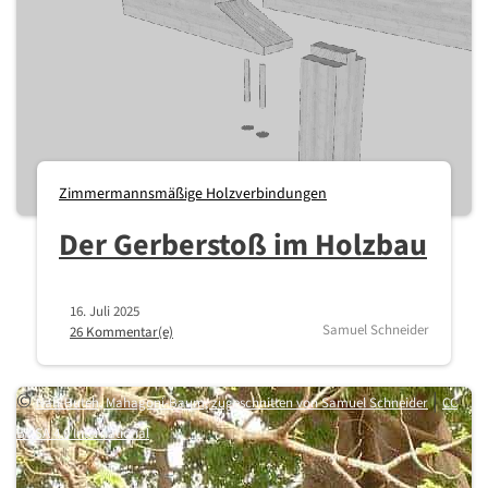
Zimmermannsmäßige Holzverbindungen
Der Gerberstoß im Holzbau
16. Juli 2025
Samuel Schneider
26 Kommentar(e)
©
|
Nah-Buteh, Mahagoni-Baum, zugeschnitten von Samuel Schneider
CC
BY-SA 4.0 International