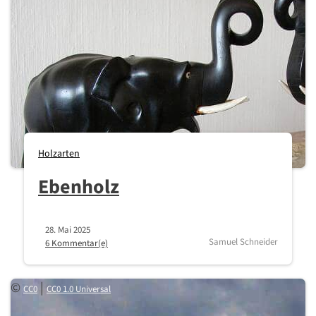
Holzarten
Ebenholz
28. Mai 2025
Samuel Schneider
6 Kommentar(e)
©
|
CC0
CC0 1.0 Universal