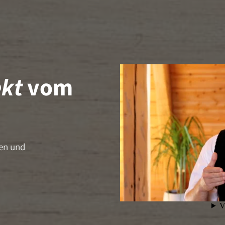
ekt
vom
en und