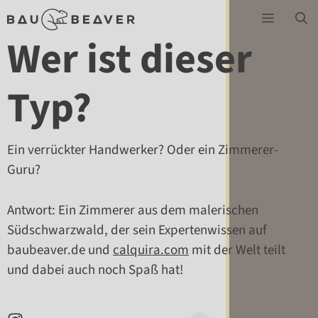
Zum
Menü
Inhalt
Wer ist dieser
springen
Typ?
Ein verrückter Handwerker? Oder ein Zimmerer-
Guru?
Antwort: Ein Zimmerer aus dem malerischen
Südschwarzwald, der sein Expertenwissen auf
baubeaver.de und
calquira.com
mit der Welt teilt
und dabei auch noch Spaß hat!