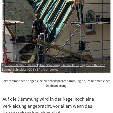
Kuebi = Armin Kübelbeck, Dachisolierung Steinwolle 01, zugeschnitten von
©
Samuel Schneider
CC BY-SA 3.0 Unported
|
Zimmermänner bringen eine Zwischensparrendämmung an, im Rahmen einer
Dachsanierung.
Auf die Dämmung wird in der Regel noch eine
Verkleidung angebracht, vor allem wenn das