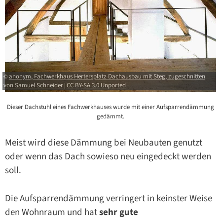
anonym, Fachwerkhaus Hertersplatz Dachausbau mit Steg, zugeschnitten
©
von Samuel Schneider
CC BY-SA 3.0 Unported
|
Dieser Dachstuhl eines Fachwerkhauses wurde mit einer Aufsparrendämmung
gedämmt.
Meist wird diese Dämmung bei Neubauten genutzt
oder wenn das Dach sowieso neu eingedeckt werden
soll.
Die Aufsparrendämmung verringert in keinster Weise
den Wohnraum und hat
sehr gute