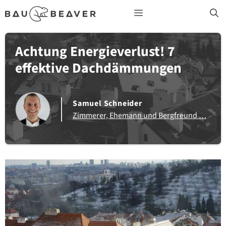
Zum
Menü
Inhalt
springen
Achtung Energieverlust! 7
effektive Dachdämmungen
Samuel Schneider
Zimmerer, Ehemann und Bergfreund …