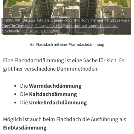
20080708_Chicago_City_Hall_Green_Roof.JPG: TonyTheTiger derivative work:
©
TonyTheTiger (talk), Chicago City Hall green roof edit, zugeschnitten von
S.Schneider
CC BY-SA 3.0 Unported
|
Ein Flachdach mit einer Warmdachdämmung
Eine Flachdachdämmung ist eine Sache für sich. Es
gibt hier verschiedene Dämmmethoden:
Die
Warmdachdämmung
Die
Kaltdachdämmung
Die
Umkehrdachdämmung
Möglich ist auch beim Flachdach die Ausführung als
Einblasdämmung
.