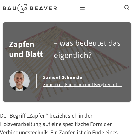
Zum
Menü
Inhalt
springen
© Samuel J. Schneider BAUBEAVER
– was bedeutet das
Zapfen
und Blatt
eigentlich?
Samuel Schneider
Zimmerer, Ehemann und Bergfreund …
Der Begriff „Zapfen“ bezieht sich in der
Holzverarbeitung auf eine spezifische Form der
Verbindungstechnik. Ein Zapfen ist ein Ende eines