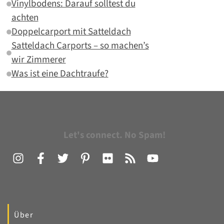
Vinylbodens: Darauf solltest du
achten
Doppelcarport mit Satteldach
Satteldach Carports – so machen’s
wir Zimmerer
Was ist eine Dachtraufe?
Let's connect. No Spam!
Über